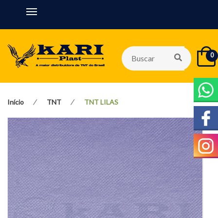
0
Início
TNT
TNT LILAS