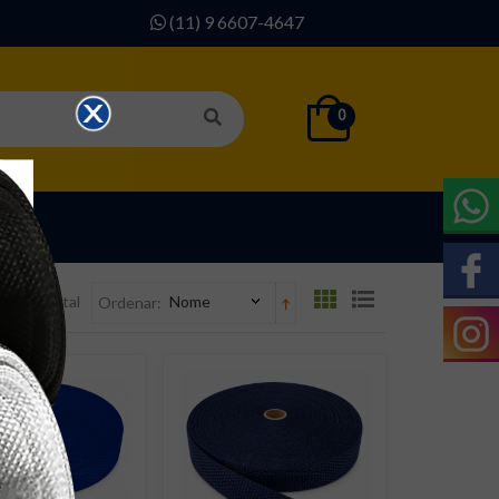
(11) 9 6607-4647
0
SOS
 24 no total
Nome
Ordenar: