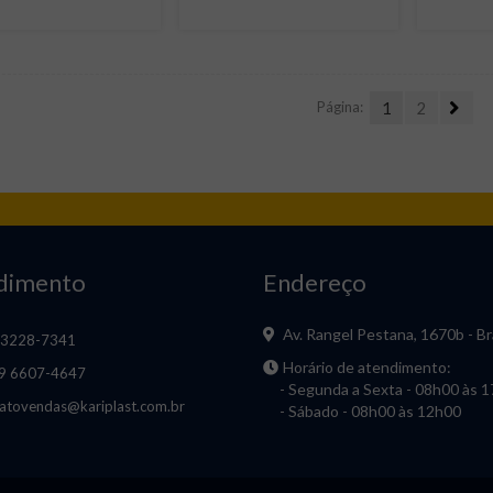
Página:
1
2
dimento
Endereço
Av. Rangel Pestana, 1670b - Br
 3228-7341
Horário de atendimento:
 9 6607-4647
- Segunda a Sexta - 08h00 às 
atovendas@kariplast.com.br
- Sábado - 08h00 às 12h00