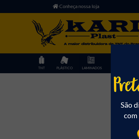
Conheça nossa loja
TNT
PLÁSTICO
LAMINADOS
POLIESTER
Início
São d
com 