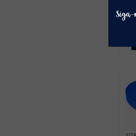
FI
FIT