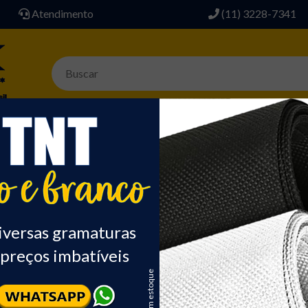
Atendimento
(11) 3228-7341
AVIAMENTOS
SINTETICO P/ BOLSA
ACESSÓRIOS
ALGODÃO
DIVER
ACESSÓRIOS
FITA CBR
Itens 1-12 de
iversas gramaturas
preços imbatíveis