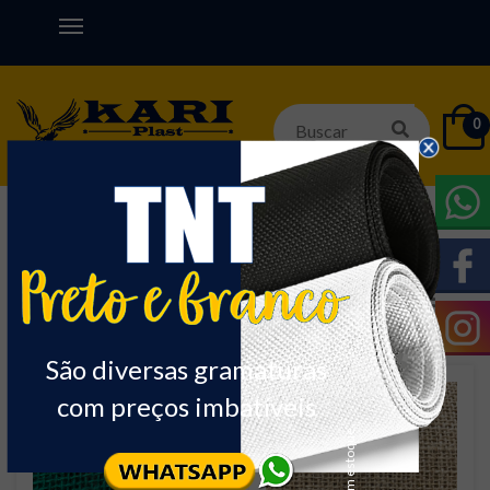
0
Início
DIVERSOS
JUTA
Nome
Ordenar:
São diversas gramaturas
com preços imbatíveis