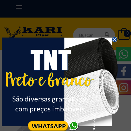
0
Início
PLÁSTICO
CRISTAL COM PAPEL
Nome
Ordenar:
São diversas gramaturas
com preços imbatíveis