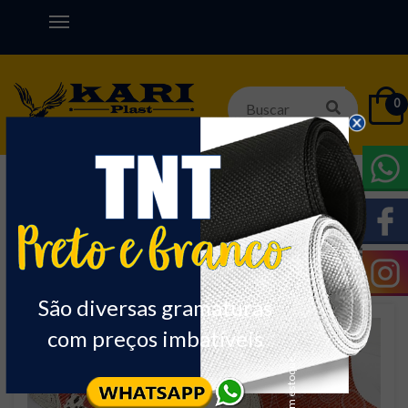
0
Início
DIVERSOS
PASSADEIRA
Nome
Ordenar:
São diversas gramaturas
com preços imbatíveis