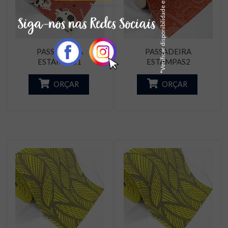
*Verificar disponibilidade em estoque
PASSADEIRA
PASSADEIRA
ESTAMPAS1
ESTAMPAS2
ORÇAR
ORÇAR