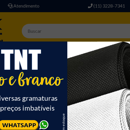
Atendimento
(11) 3228-7341
AVIAMENTOS
SINTETICO P/ BOLSA
ACESSÓRIOS
ALGODÃO
DIVER
ALGODÃO
TECIDO PET
iversas gramaturas
preços imbatíveis