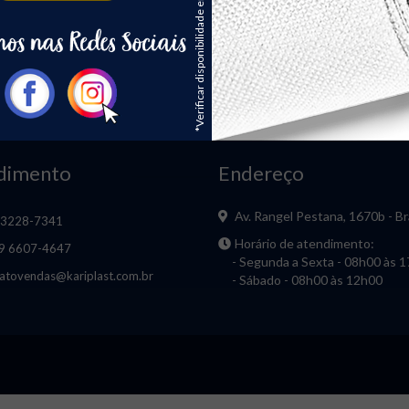
*Verificar disponibilidade em estoque
IDO PET BRANCO
TECIDO PET PRETO
STURADO - MT
COSTURADO - MT
ORÇAR
ORÇAR
dimento
Endereço
Av. Rangel Pestana, 1670b - Br
 3228-7341
Horário de atendimento:
 9 6607-4647
- Segunda a Sexta - 08h00 às 
atovendas@kariplast.com.br
- Sábado - 08h00 às 12h00