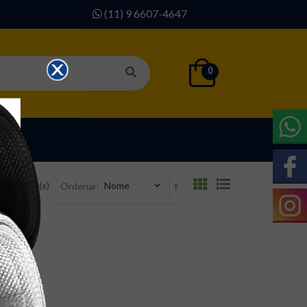
(11) 9 6607-4647
0
SOS
2 Produto(s)
Nome
Ordenar: