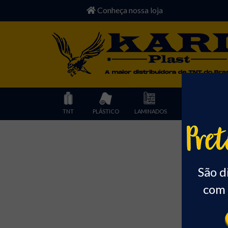
Conheça nossa loja
TNT
PLÁSTICO
LAMINADOS
POLIESTER
Início
São d
com 