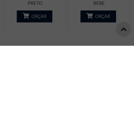
PRETO
BEBE
ORÇAR
ORÇAR
Página:
1
2
Informações
Atendimento
Endereço