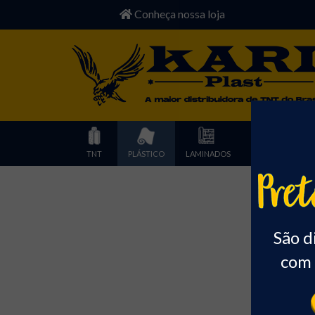
Conheça nossa loja
TNT
PLÁSTICO
LAMINADOS
POLIESTER
Início
São d
com 