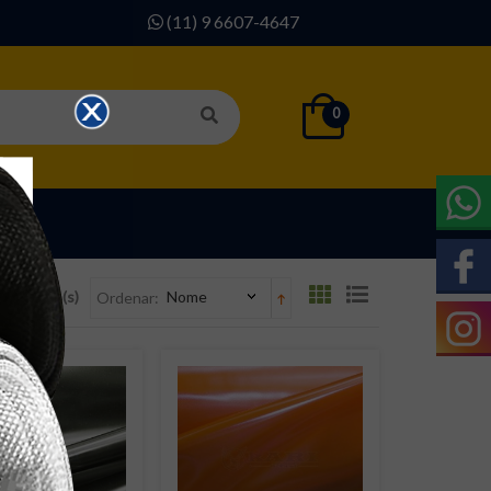
(11) 9 6607-4647
0
SOS
9 Produto(s)
Nome
Ordenar: