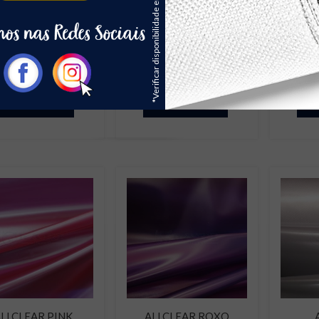
*Verificar disponibilidade em estoque
LCLEAR AMARELO
ALLCLEAR AZUL
ALL
ORÇAR
ORÇAR
LLCLEAR PINK
ALLCLEAR ROXO