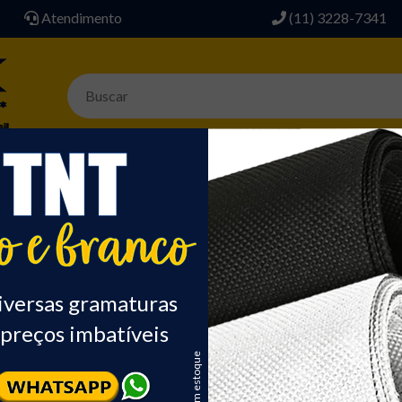
Atendimento
(11) 3228-7341
AVIAMENTOS
SINTETICO P/ BOLSA
ACESSÓRIOS
ALGODÃO
DIVER
PLÁSTICO
ALL CLEAR 030
iversas gramaturas
preços imbatíveis