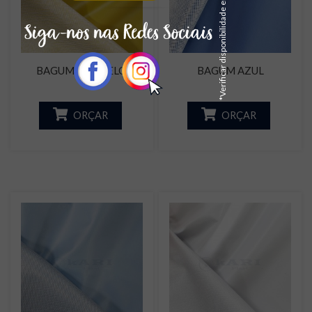
*Verificar disponibilidade em estoque
BAGUM AMARELO
BAGUM AZUL
ORÇAR
ORÇAR