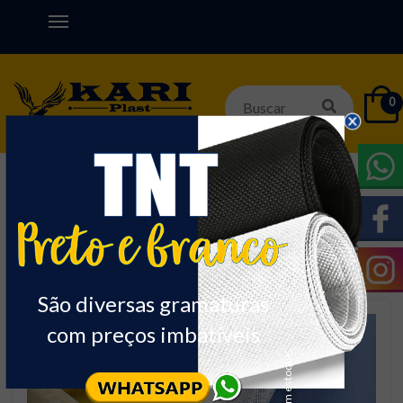
0
Início
POLIESTER
Nome
Ordenar:
São diversas gramaturas
com preços imbatíveis