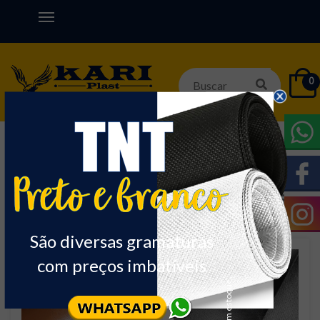
0
Início
SINTETICO P/ BOLSA
BOX
Nome
Ordenar:
São diversas gramaturas
com preços imbatíveis