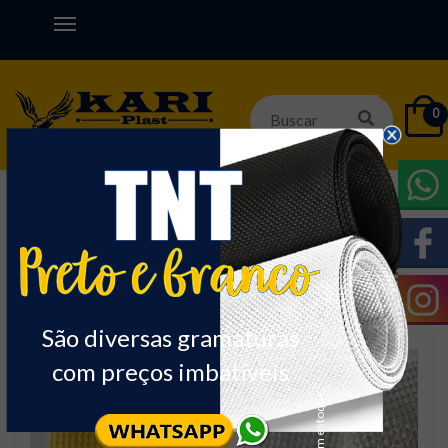
0
Início
DIVERSOS
Nome
Ordenar:
São diversas gramaturas
com preços imbatíveis