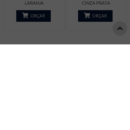
LARANJA
CINZA PRATA
ORÇAR
ORÇAR
Página:
1
2
Informações
Atendimento
Endereço